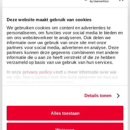
Uw adresgegevens
Deze website maakt gebruik van cookies
We gebruiken cookies om content en advertenties te
personaliseren, om functies voor social media te bieden en
om ons websiteverkeer te analyseren. Ook delen we
informatie over uw gebruik van onze site met onze
partners voor social media, adverteren en analyse. Deze
partners kunnen deze gegevens combineren met andere
Telefoonnummer
*
informatie die u aan ze heeft verstrekt of die ze hebben
verzameld op basis van uw gebruik van hun services.
In onze
privacy policy
vindt u meer informatie over wie
we zijn, hoe u contact met ons kunt opnemen en hoe we
persoonlijke gegevens verwerken.
Uw bericht
*
Details tonen
Alles toestaan