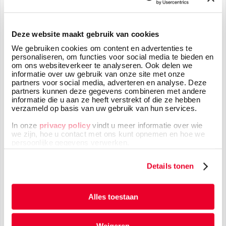
Uw adresgegevens
Deze website maakt gebruik van cookies
We gebruiken cookies om content en advertenties te
personaliseren, om functies voor social media te bieden en
om ons websiteverkeer te analyseren. Ook delen we
informatie over uw gebruik van onze site met onze
partners voor social media, adverteren en analyse. Deze
partners kunnen deze gegevens combineren met andere
Telefoonnummer
*
informatie die u aan ze heeft verstrekt of die ze hebben
verzameld op basis van uw gebruik van hun services.
In onze
privacy policy
vindt u meer informatie over wie
we zijn, hoe u contact met ons kunt opnemen en hoe we
persoonlijke gegevens verwerken.
Uw bericht
*
Details tonen
Alles toestaan