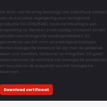
SKAL Biocontrole (EU 2018/848)
De SKAL-certificering bevestigt dat DaklaPack voldoet
aan de Europese regelgeving voor biologische
productie (EU 2018/848). Deze certificering is van
toepassing op diensten zoals opslag, transport en het
afvullen van biologische voedingsmiddelen. Zo
garanderen we dat onze verpakkingsoplossingen
binnen biologische ketens in lijn zijn met de geldende
eisen voor kwaliteit, herkomst en integriteit. Dit geeft
zekerheid over de echtheid van biologische producten
en beschermt de integriteit van het biologische
keurmerk.
Download certificaat