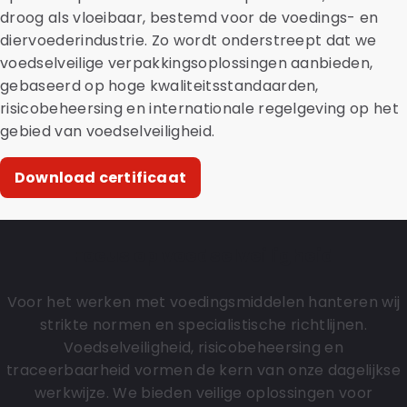
droog als vloeibaar, bestemd voor de voedings- en
diervoederindustrie. Zo wordt onderstreept dat we
voedselveilige verpakkingsoplossingen aanbieden,
gebaseerd op hoge kwaliteitsstandaarden,
risicobeheersing en internationale regelgeving op het
gebied van voedselveiligheid.
Download certificaat
Focus op voedselveiligheid
Voor het werken met voedingsmiddelen hanteren wij
strikte normen en specialistische richtlijnen.
Voedselveiligheid, risicobeheersing en
traceerbaarheid vormen de kern van onze dagelijkse
werkwijze. We bieden veilige oplossingen voor