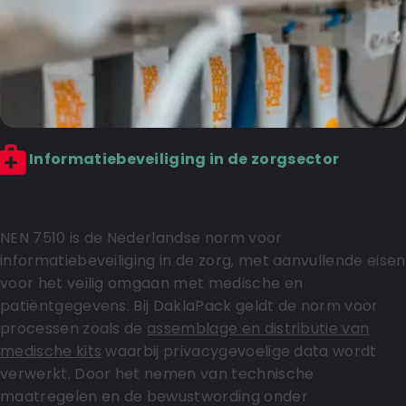
Informatiebeveiliging in de zorgsector
NEN7510-1: 2017+A1:2020
NEN 7510 is de Nederlandse norm voor
informatiebeveiliging in de zorg, met aanvullende eisen
voor het veilig omgaan met medische en
patiëntgegevens. Bij DaklaPack geldt de norm voor
processen zoals de
assemblage en distributie van
medische kits
waarbij privacygevoelige data wordt
verwerkt. Door het nemen van technische
maatregelen en de bewustwording onder