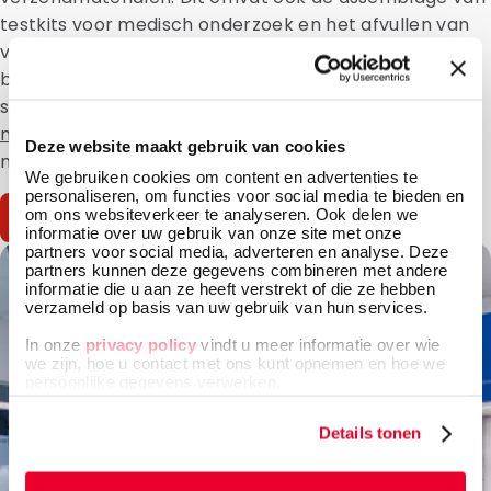
testkits voor medisch onderzoek en het afvullen van
verpakkingen, inclusief bulk-leveringen. Door onze
bewuste keuzes in grondstoffen, processen en
samenwerking streven we naar
minimale
milieubelasting
en voldoen we aan de geldende
Deze website maakt gebruik van cookies
milieuwetgeving.
We gebruiken cookies om content en advertenties te
personaliseren, om functies voor social media te bieden en
om ons websiteverkeer te analyseren. Ook delen we
Download certificaat
informatie over uw gebruik van onze site met onze
partners voor social media, adverteren en analyse. Deze
partners kunnen deze gegevens combineren met andere
informatie die u aan ze heeft verstrekt of die ze hebben
verzameld op basis van uw gebruik van hun services.
In onze
privacy policy
vindt u meer informatie over wie
we zijn, hoe u contact met ons kunt opnemen en hoe we
persoonlijke gegevens verwerken.
Details tonen