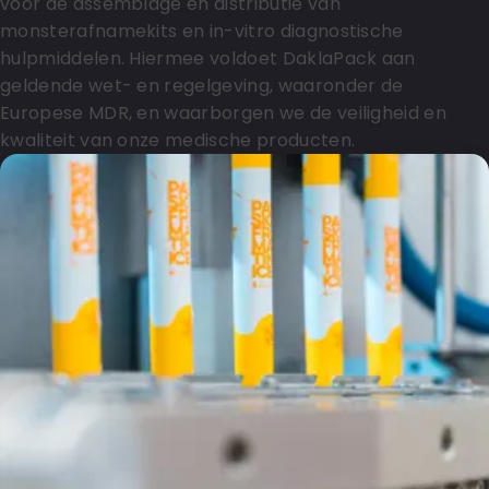
voor de assemblage en distributie van
monsterafnamekits en in-vitro diagnostische
hulpmiddelen. Hiermee voldoet DaklaPack aan
geldende wet- en regelgeving, waaronder de
Europese MDR, en waarborgen we de veiligheid en
kwaliteit van onze medische producten.