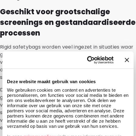
Geschikt voor grootschalige
screenings en gestandaardiseerde
processen
Rigid safetybags worden veel ingezet in situaties waar
grote aantallen monsters uniform moeten worden
verzonden, zoals bij landelijke screenings of
onderzoeksprogramma’s. In dergelijke trajecten is
standaardisatie belangrijk.
Deze website maakt gebruik van cookies
Doordat de verpakking al bestaat uit vaste,
We gebruiken cookies om content en advertenties te
personaliseren, om functies voor social media te bieden en
geïntegreerde onderdelen, werkt iedere zending
om ons websiteverkeer te analyseren. Ook delen we
volgens hetzelfde principe. Dat maakt de rigid
informatie over uw gebruik van onze site met onze
partners voor social media, adverteren en analyse. Deze
safetybag geschikt voor organisaties die werken met
partners kunnen deze gegevens combineren met andere
vaste protocollen en hoge volumes, waarbij snelheid
informatie die u aan ze heeft verstrekt of die ze hebben
verzameld op basis van uw gebruik van hun services.
en proceszekerheid centraal staan.