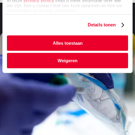
In onze
privacy policy
vindt u meer informatie over wie
we zijn, hoe u contact met ons kunt opnemen en hoe we
persoonlijke gegevens verwerken.
Veelgestelde vragen
Details tonen
Alles toestaan
Weigeren