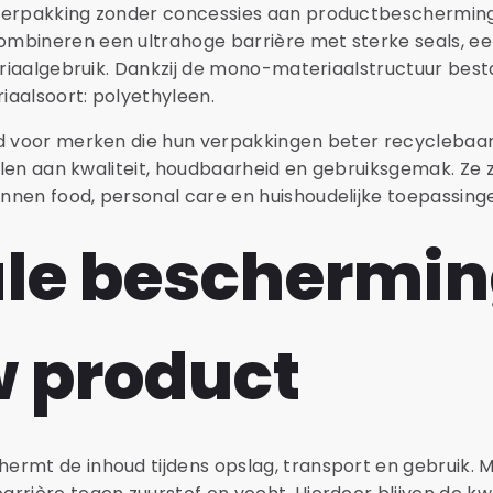
 verpakking zonder concessies aan productbeschermin
mbineren een ultrahoge barrière met sterke seals, ee
teriaalgebruik. Dankzij de mono-materiaalstructuur bes
iaalsoort: polyethyleen.
ld voor merken die hun verpakkingen beter recyclebaa
ellen aan kwaliteit, houdbaarheid en gebruiksgemak. Ze z
nnen food, personal care en huishoudelijke toepassing
le beschermi
w product
ermt de inhoud tijdens opslag, transport en gebruik. 