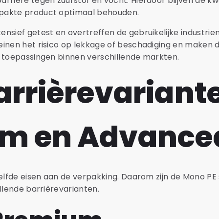
rière tegen zuurstof en vocht. Hierdoor blijven de kwali
pakte product optimaal behouden.
nsief getest en overtreffen de gebruikelijke industri
einen het risico op lekkage of beschadiging en maken 
e toepassingen binnen verschillende markten.
rrièrevariant
m en Advance
zelfde eisen aan de verpakking. Daarom zijn de Mono PE
llende barrièrevarianten.