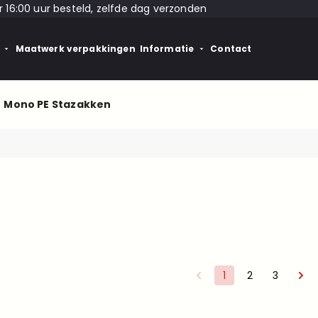
 16:00 uur besteld, zelfde dag verzonden
Maatwerk verpakkingen
Informatie
Contact
Mono PE Stazakken
1
2
3