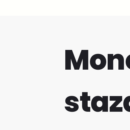
Mono
staz