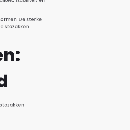
teit, stabiliteit en
enormen. De sterke
de stazakken
en:
d
 stazakken