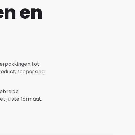
en en
verpakkingen tot
roduct, toepassing
gebreide
t juiste formaat,