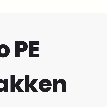
 PE
akken