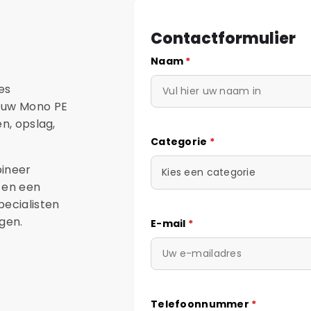
Contactformulier
Naam
*
es
n uw Mono PE
n, opslag,
Categorie
*
ineer
Kies een categorie
 en een
pecialisten
gen.
E-mail
*
Telefoonnummer
*