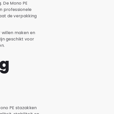
g. De Mono PE
n professionele
taat de verpakking
r willen maken en
ijn geschikt voor
en.
ng
Mono PE stazakken