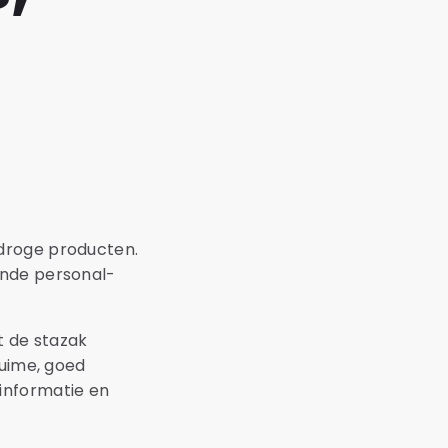
 droge producten.
ende personal-
t de stazak
ruime, goed
informatie en