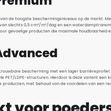
Premium
van de hoogste beschermingsniveaus op de markt. Me
 van slechts 0,5 cm³/m²/dag en een waterdamptransmi
 voor gevoelige producten die maximale houdbaarheid en
Advanced
ouwbare bescherming met een lager barrièreprofiel. D
ele PET/LDPE-structuren. Hierdoor is deze variant een k
ge producten, met behoud van de voordelen van een r
t voor poeders