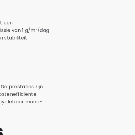
t een
ssie van 1 g/m²/dag
 stabiliteit
e prestaties zijn
ostenefficiënte
ecyclebaar mono-
,