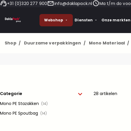
+31 (0)320 277 900
info@daklapack.nl
Ma t/m do voor
Webshop
Diensten
Onze markten
Shop
/
Duurzame verpakkingen
/
Mono Materiaal
/
Categorie
28 artikelen
Mono PE Stazakken
(14)
Mono PE Spoutbag
(14)