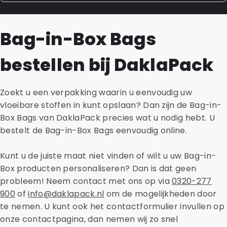
dat een gebruiker of consument het product niet in
tot vloeibare producten zoals shampoo, huishoudelijke
Of een gelamineerde verpakking recyclebaar is, ligt
één keer hoeft op te maken.
schoonmaakmiddelen, ruitensproeier vloeistoffen,
aan de samenstelling van de lagen. Als een verpakking
Bag-in-Box Bags
petrochemische toevoegingen en verf. Bestaat de
is opgebouwd uit lagen van mono-materiaal, dus één
verpakkingsoplossing voor u nog niet? Dan kan ons
type kunststof zoals PE of PP, is deze goed
bestellen bij DaklaPack
eigen innovatie-team een gelamineerde verpakking
recyclebaar. Als duurzaamheid voor u een belangrijke
op maat ontwikkelen die voldoet aan de specificaties
factor is, adviseren wij u graag over de mogelijkheden.
en eigenschappen die uw product vereisen.
Zoekt u een verpakking waarin u eenvoudig uw
vloeibare stoffen in kunt opslaan? Dan zijn de Bag-in-
Box Bags van DaklaPack precies wat u nodig hebt. U
bestelt de Bag-in-Box Bags eenvoudig online.
Kunt u de juiste maat niet vinden of wilt u uw Bag-in-
Box producten personaliseren? Dan is dat geen
probleem! Neem contact met ons op via
0320-277
900
of
info@daklapack.nl
om de mogelijkheden door
te nemen. U kunt ook het contactformulier invullen op
onze contactpagina, dan nemen wij zo snel