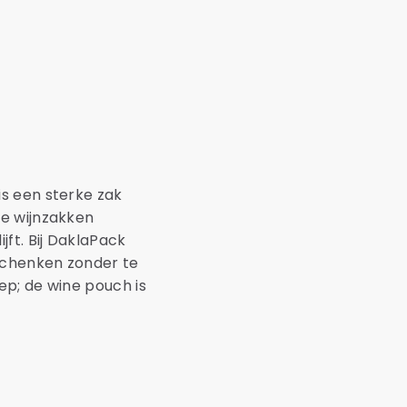
s een sterke zak
ze wijnzakken
ft. Bij DaklaPack
schenken zonder te
ep; de wine pouch is