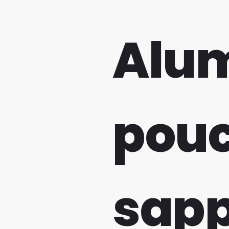
Alu
pouc
sapp