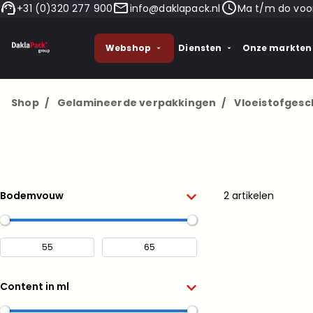
+31 (0)320 277 900
info@daklapack.nl
Ma t/m do voor
Webshop
Diensten
Onze markten
Shop
/
Gelamineerde verpakkingen
/
Vloeistofgesc
Bodemvouw
2 artikelen
Content in ml