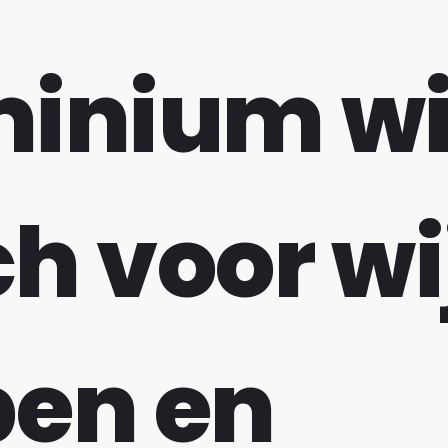
minium w
h voor wi
en en