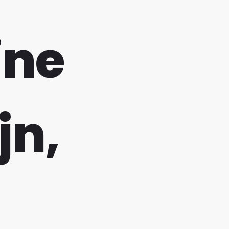
ine
jn,