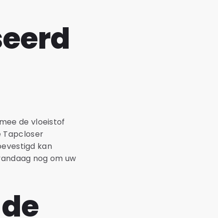
seerd
mee de vloeistof
e Tapcloser
bevestigd kan
r vandaag nog om uw
 de