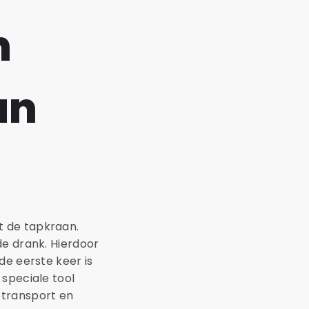
n
an
t de tapkraan.
de drank. Hierdoor
de eerste keer is
 speciale tool
s transport en