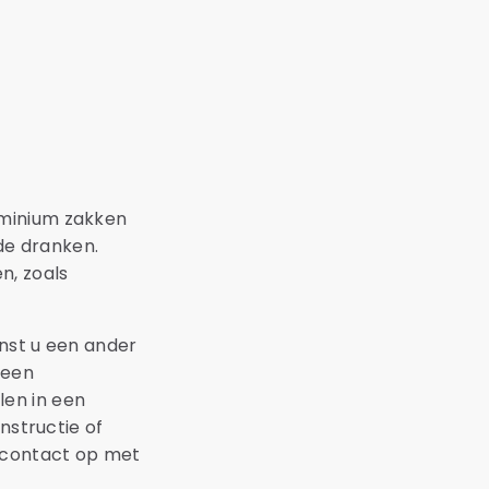
uminium zakken
de dranken.
n, zoals
enst u een ander
 een
len in een
nstructie of
 contact op met