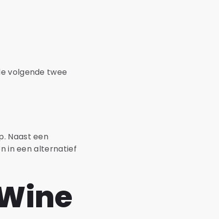
 de volgende twee
p. Naast een
n in een alternatief
 Wine