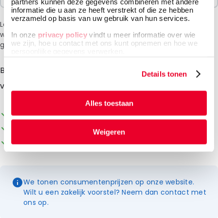
partners kunnen deze gegevens combineren met andere
informatie die u aan ze heeft verstrekt of die ze hebben
verzameld op basis van uw gebruik van hun services.
Let op: vanwege de huidige situatie in het Midden-Oosten
wordt bij het afrekenen een toeslag van 6% in rekening
In onze
privacy policy
vindt u meer informatie over wie
we zijn, hoe u contact met ons kunt opnemen en hoe we
gebracht.
persoonlijke gegevens verwerken.
Basefoam bedekt de bodem van de Systainer3 M
Details tonen
versie en zorgt voor een zachte bescherming.
Alles toestaan
Personalisatie van verpakking mogelijk
Uit voorraad leverbaar
Weigeren
Klantgerichte service
We tonen consumentenprijzen op onze website.
Wilt u een zakelijk voorstel? Neem dan contact met
ons op.