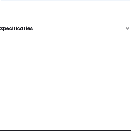
Specificaties
Primary Color: Black
Order ID: 430241