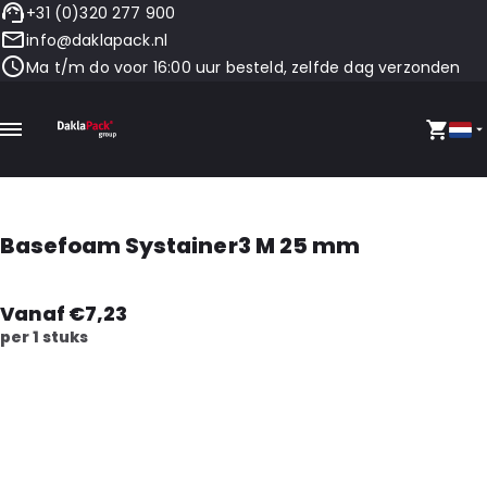
+31 (0)320 277 900
info@daklapack.nl
Ma t/m do voor 16:00 uur besteld, zelfde dag verzonden
Basefoam Systainer3 M 25 mm
Vanaf €7,23
per 1 stuks