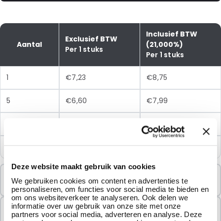
Inclusief BTW
Exclusief BTW
Aantal
(21,000%)
Per 1 stuks
Per 1 stuks
1
€7,23
€8,75
5
€6,60
€7,99
10
€6,02
€7,28
25
€5,41
€6,55
Deze website maakt gebruik van cookies
Minimale Bestelling
We gebruiken cookies om content en advertenties te
1 Eenheden
personaliseren, om functies voor social media te bieden en
om ons websiteverkeer te analyseren. Ook delen we
informatie over uw gebruik van onze site met onze
Verkocht In Pakketten
partners voor social media, adverteren en analyse. Deze
1 Eenheden