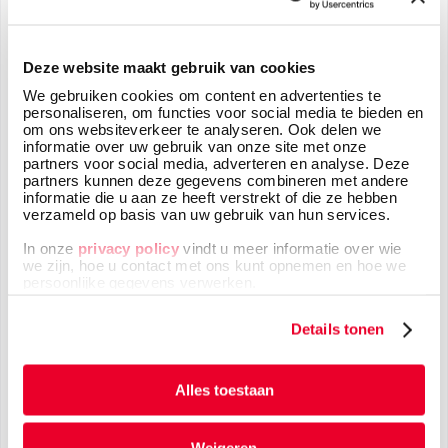
Uw adresgegevens
Deze website maakt gebruik van cookies
We gebruiken cookies om content en advertenties te
personaliseren, om functies voor social media te bieden en
om ons websiteverkeer te analyseren. Ook delen we
informatie over uw gebruik van onze site met onze
partners voor social media, adverteren en analyse. Deze
partners kunnen deze gegevens combineren met andere
Telefoonnummer
*
informatie die u aan ze heeft verstrekt of die ze hebben
verzameld op basis van uw gebruik van hun services.
In onze
privacy policy
vindt u meer informatie over wie
we zijn, hoe u contact met ons kunt opnemen en hoe we
persoonlijke gegevens verwerken.
Uw bericht
*
Details tonen
Alles toestaan