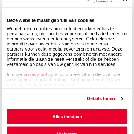
Uw adresgegevens
Deze website maakt gebruik van cookies
We gebruiken cookies om content en advertenties te
personaliseren, om functies voor social media te bieden en
om ons websiteverkeer te analyseren. Ook delen we
informatie over uw gebruik van onze site met onze
partners voor social media, adverteren en analyse. Deze
partners kunnen deze gegevens combineren met andere
Telefoonnummer
*
informatie die u aan ze heeft verstrekt of die ze hebben
verzameld op basis van uw gebruik van hun services.
In onze
privacy policy
vindt u meer informatie over wie
we zijn, hoe u contact met ons kunt opnemen en hoe we
persoonlijke gegevens verwerken.
Uw bericht
*
Details tonen
Alles toestaan