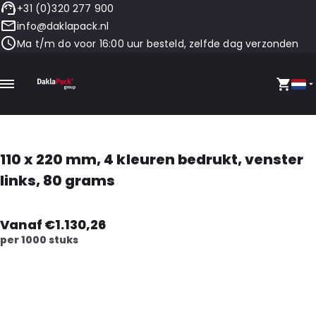
+31 (0)320 277 900
info@daklapack.nl
Ma t/m do voor 16:00 uur besteld, zelfde dag verzonden
110 x 220 mm, 4 kleuren bedrukt, venster
links, 80 grams
Vanaf €1.130,26
per 1000 stuks