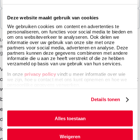
1000 Eenheden
Verkocht In Pakketten
Deze website maakt gebruik van cookies
1000 Eenheden
We gebruiken cookies om content en advertenties te
personaliseren, om functies voor social media te bieden en
om ons websiteverkeer te analyseren. Ook delen we
Let op: vanwege de huidige situatie in het Midden-Oosten
informatie over uw gebruik van onze site met onze
wordt bij het afrekenen een toeslag van 6% in rekening
partners voor social media, adverteren en analyse. Deze
gebracht.
partners kunnen deze gegevens combineren met andere
informatie die u aan ze heeft verstrekt of die ze hebben
verzameld op basis van uw gebruik van hun services.
Voor het bedrukken van uw enveloppen bent u bij ons
In onze
privacy policy
vindt u meer informatie over wie
aan het juiste adres. Naast ons standaard assortiment
we zijn, hoe u contact met ons kunt opnemen en hoe we
persoonlijke gegevens verwerken.
witte en gekleurde enveloppen van diverse formaten,
bestelt u bij ons heel gemakkelijk een bedrukte
Details tonen
envelop. Door middel van de druktechniek offset,
digitaal, hotfoil, flexo en rotogravure kunnen wij uw
Alles toestaan
logo, afbeelding of andere boodschap op uw envelop
Weigeren
drukken. Hierdoor bent u verzekerd van een envelop