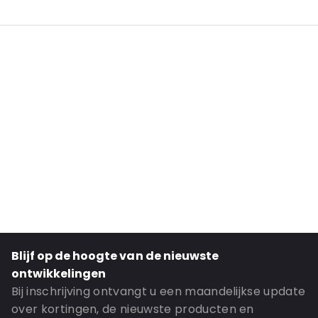
External Length: 220
External Width: 110
Primary Color: White
Transparency: Opaque
Material: Paper
Order ID: 068640B4
Blijf op de hoogte van de nieuwste
ontwikkelingen
Bij inschrijving ontvangt u een maandelijkse update
over kortingen, de nieuwste producten en