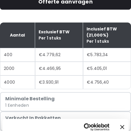
Offerte aanvragen
Inclusief BTW
Exclusief BTW
Aantal
(21,000%)
Per 1 stuks
Per 1 stuks
400
€4.779,62
€5.783,34
2000
€4.466,95
€5.405,01
4000
€3.930,91
€4.756,40
Minimale Bestelling
1 Eenheden
Verkocht In Pakketten
1 Eenheden