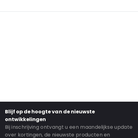
Additional information: Minimale afname 400 stuks = 1 pallet
External Length: 355
External Width: 263
External Heigth: 485
Material: Cardboard
Order ID: 490380
Blijf op de hoogte van de nieuwste
ontwikkelingen
Bij inschrijving ontvangt u een maandelijkse update
over kortingen, de nieuwste producten en