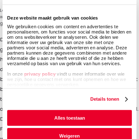
Let op: vanwege de huidige situatie in het Midden-Oosten
wordt bij het afrekenen een toeslag van 6% in rekening
Deze website maakt gebruik van cookies
gebracht.
We gebruiken cookies om content en advertenties te
personaliseren, om functies voor social media te bieden en
om ons websiteverkeer te analyseren. Ook delen we
De afvalcontainer met maximale inhoud 50 liter is
informatie over uw gebruik van onze site met onze
partners voor social media, adverteren en analyse. Deze
gemaakt van versterkt karton. De minimale dikte van
partners kunnen deze gegevens combineren met andere
informatie die u aan ze heeft verstrekt of die ze hebben
het karton is 4 mm. De PE zak is gehecht aan de basis
verzameld op basis van uw gebruik van hun services.
doos. De afvalcontainer heeft een veilige sluiting met
In onze
privacy policy
vindt u meer informatie over wie
behulp van opstaande randen. Ze zijn bedrukt met het
we zijn, hoe u contact met ons kunt opnemen en hoe we
persoonlijke gegevens verwerken.
biohazard logo en tekst, montage- en sluitinstructies,
tekeningen, identificatieformularium en normen. De
Details tonen
afvalcontainer is geschikt voor vloeibaar en vast afval.
Alles toestaan
De afvalcontainers zijn conform de ADR en de nieuwe
Franse norm NFX 30 507 en zijn niet geschikt voor het
Weigeren
weggooien van naalden. De afvalcontainers worden,