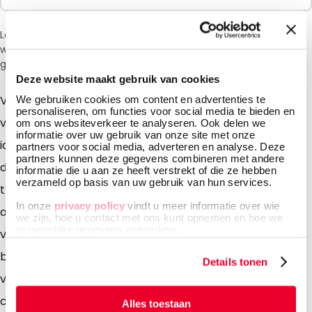
Let op: vanwege de huidige situatie in het Midden-Oosten
wordt bij het afrekenen een toeslag van 6% in rekening
gebracht.
Deze website maakt gebruik van cookies
Voor het efficiënt en duurzaam verpakken van
We gebruiken cookies om content en advertenties te
personaliseren, om functies voor social media te bieden en
vloeistoffen zijn onze Bag-in-Box verpakkingen de
om ons websiteverkeer te analyseren. Ook delen we
informatie over uw gebruik van onze site met onze
ideale keuze. DaklaPacks Bag-in-Box kent daarnaast
partners voor social media, adverteren en analyse. Deze
partners kunnen deze gegevens combineren met andere
de volgende voordelen: veilig en handig te
informatie die u aan ze heeft verstrekt of die ze hebben
verzameld op basis van uw gebruik van hun services.
transporteren en te gebruiken, gemakkelijk en
In onze
privacy policy
vindt u meer informatie over wie
aseptisch af te vullen en een verminderde CO2-
we zijn, hoe u contact met ons kunt opnemen en hoe we
persoonlijke gegevens verwerken.
voetafdruk. Door de materiaal samenstelling is de
bag-in-box verpakking een perfecte keuze voor
Details tonen
vloeistoffen. Denk bijvoorbeeld aan; dranken, wijn,
chemische vloeistoffen, verf, oplosmiddelen, inkt,
Alles toestaan