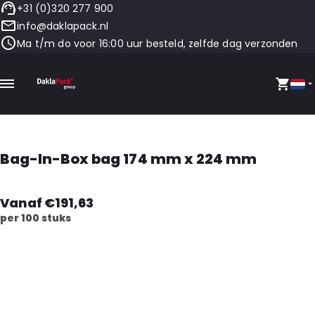
+31 (0)320 277 900
info@daklapack.nl
Ma t/m do voor 16:00 uur besteld, zelfde dag verzonden
Bag-In-Box bag 174 mm x 224 mm
Vanaf €191,63
per 100 stuks