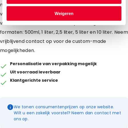
meststoffen en olie. Deze verpakking is standaard
verkrijgbaar in een transparante en gemetalliseerde
Weigeren
versie. Uit voorraad leverbaar zijn de volgende
formaten: 500ml, 1 liter, 2,5 liter, 5 liter en 10 liter. Neem
vrijblijvend contact op voor de custom-made
mogelijkheden.
Personalisatie van verpakking mogelijk
Uit voorraad leverbaar
Klantgerichte service
We tonen consumentenprijzen op onze website.
Wilt u een zakelijk voorstel? Neem dan contact met
ons op.