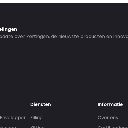
elingen
 update over kortingen, de nieuwste producten en innova
Diensten
Informatie
 Enveloppen
Filling
Over ons
kkingen
Kitting
Certificering