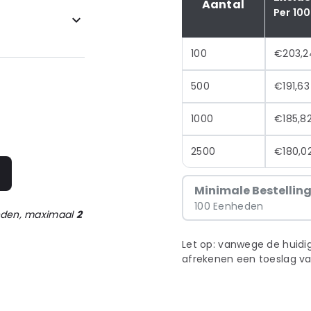
Aantal
Per 100
100
€203,2
500
€191,63
1000
€185,8
2500
€180,0
n
Minimale Bestellin
100 Eenheden
onden, maximaal
2
Let op: vanwege de huidig
afrekenen een toeslag va