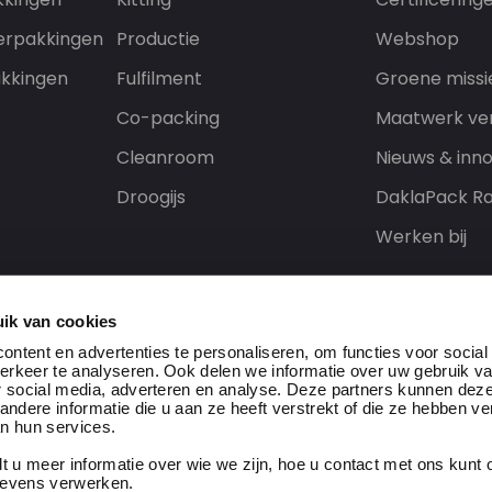
erpakkingen
Productie
Webshop
kkingen
Fulfilment
Groene missi
Co-packing
Maatwerk ve
Cleanroom
Nieuws & inno
Droogijs
DaklaPack Ra
Werken bij
ik van cookies
ntent en advertenties te personaliseren, om functies voor social
erkeer te analyseren. Ook delen we informatie over uw gebruik v
r social media, adverteren en analyse. Deze partners kunnen dez
dere informatie die u aan ze heeft verstrekt of die ze hebben v
n hun services.
t u meer informatie over wie we zijn, hoe u contact met ons kun
eserved
gevens verwerken.