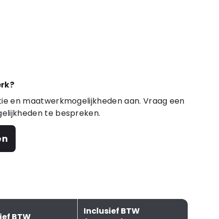
rk?
atie en maatwerkmogelijkheden aan. Vraag een
elijkheden te bespreken.
en
Inclusief BTW
sief BTW