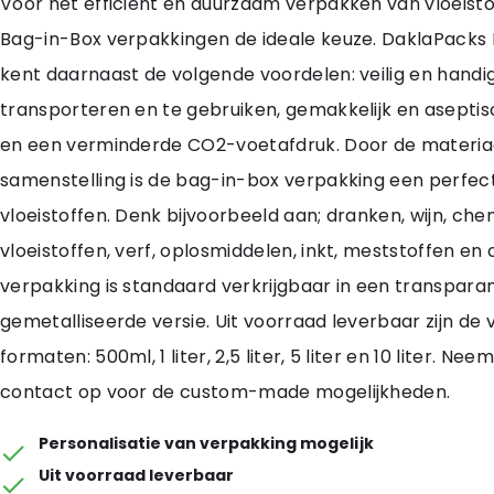
Voor het efficiënt en duurzaam verpakken van vloeistof
Bag-in-Box verpakkingen de ideale keuze. DaklaPacks
kent daarnaast de volgende voordelen: veilig en handi
transporteren en te gebruiken, gemakkelijk en aseptisc
en een verminderde CO2-voetafdruk. Door de materia
samenstelling is de bag-in-box verpakking een perfec
vloeistoffen. Denk bijvoorbeeld aan; dranken, wijn, ch
vloeistoffen, verf, oplosmiddelen, inkt, meststoffen en 
verpakking is standaard verkrijgbaar in een transpara
gemetalliseerde versie. Uit voorraad leverbaar zijn de
formaten: 500ml, 1 liter, 2,5 liter, 5 liter en 10 liter. Neem
contact op voor de custom-made mogelijkheden.
Personalisatie van verpakking mogelijk
Uit voorraad leverbaar