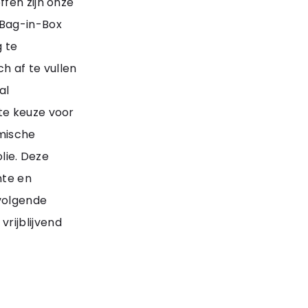
fen zijn onze
 Bag-in-Box
g te
h af te vullen
al
te keuze voor
emische
olie. Deze
nte en
 volgende
 vrijblijvend