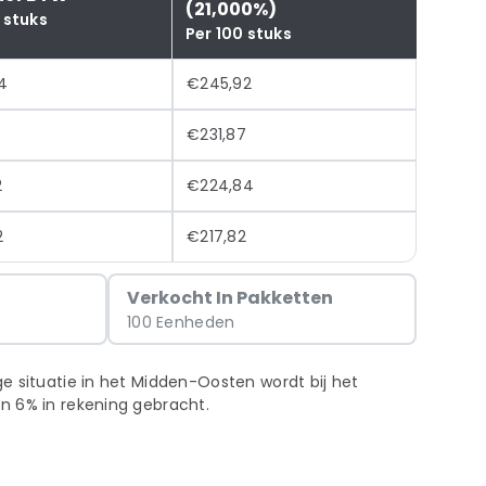
(21,000%)
 stuks
Per 100 stuks
4
€245,92
€231,87
2
€224,84
2
€217,82
g
Verkocht In Pakketten
100 Eenheden
e situatie in het Midden-Oosten wordt bij het
n 6% in rekening gebracht.