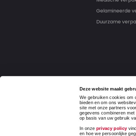
Gelamineerde v
Duurzame verpa
Deze website maakt gebru
We gebruiken cookies om co
bieden en om ons websitev
site met onze partners voo
gegevens combineren met an
op basis van uw gebruik va
In onze
privacy policy
vind
Netherlands
2026 DaklaPack Group. All rights r
en hoe we persoonlijke ge