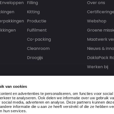
 Enveloppen
Filling
Over ons
kkingen
Kitting
Certificering
erpakkingen
Productie
Webshop
kkingen
Fulfilment
Groene missi
Co-packing
Maatwerk ve
Cleanroom
Nieuws & inno
Droogijs
DaklaPack Ra
Werken bij
ik van cookies
ntent en advertenties te personaliseren, om functies voor social
erkeer te analyseren. Ook delen we informatie over uw gebruik v
r social media, adverteren en analyse. Deze partners kunnen dez
dere informatie die u aan ze heeft verstrekt of die ze hebben v
n hun services.