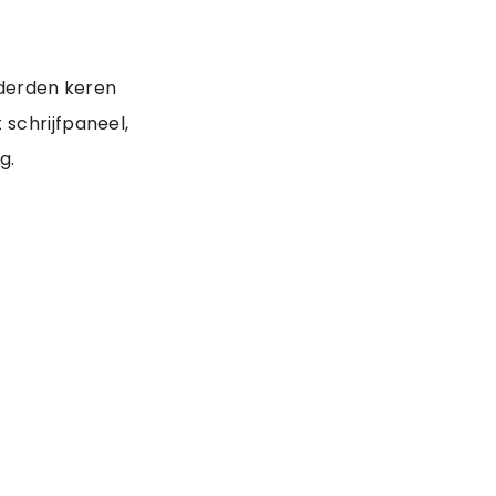
nderden keren
schrijfpaneel,
g.