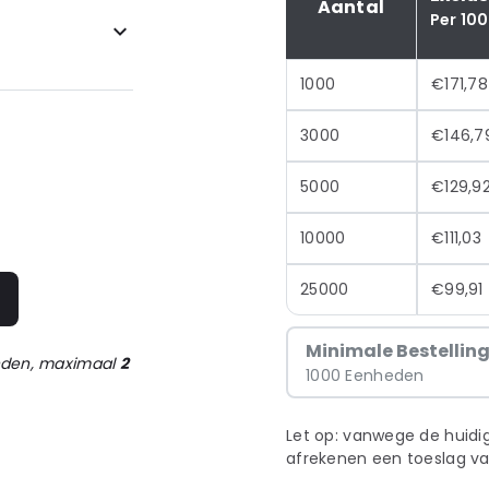
Aantal
Per 100
1000
€171,78
3000
€146,7
5000
€129,9
10000
€111,03
25000
€99,91
n
Minimale Bestellin
onden, maximaal
2
1000 Eenheden
Let op: vanwege de huidig
afrekenen een toeslag va