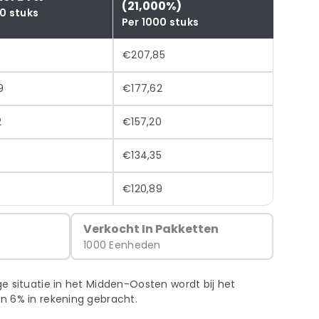
(21,000%)
0 stuks
Per 1000 stuks
€207,85
9
€177,62
2
€157,20
€134,35
€120,89
g
Verkocht In Pakketten
1000 Eenheden
e situatie in het Midden-Oosten wordt bij het
n 6% in rekening gebracht.