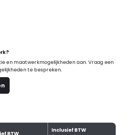
rk?
atie en maatwerkmogelijkheden aan. Vraag een
elijkheden te bespreken.
en
Inclusief BTW
sief BTW