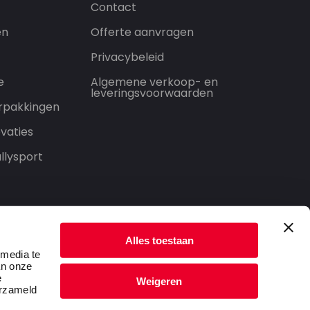
Contact
en
Offerte aanvragen
Privacybeleid
e
Algemene verkoop- en
leveringsvoorwaarden
rpakkingen
vaties
llysport
Alles toestaan
 media te
an onze
e
Weigeren
erzameld