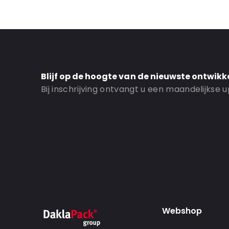
Extra Info:: Schrijfvlakken\n
Order ID: OT159
Blijf op de hoogte van de nieuwste ontwikk
Bij inschrijving ontvangt u een maandelijkse
Webshop