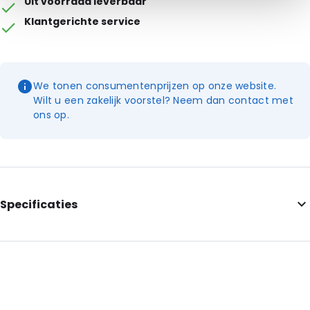
Uit voorraad leverbaar
Klantgerichte service
We tonen consumentenprijzen op onze website.
Wilt u een zakelijk voorstel? Neem dan contact met
ons op.
Specificaties
Artikelnummer: OT150
Kleur: Transparant
Externe lengte: 80 mm
Externe breedte: 40 mm