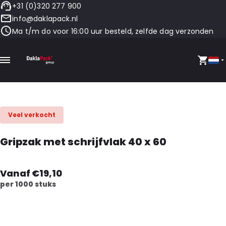
+31 (0)320 277 900
info@daklapack.nl
Ma t/m do voor 16:00 uur besteld, zelfde dag verzonden
Veel verkocht
Gripzak met schrijfvlak 40 x 60
Vanaf €19,10
per 1000 stuks