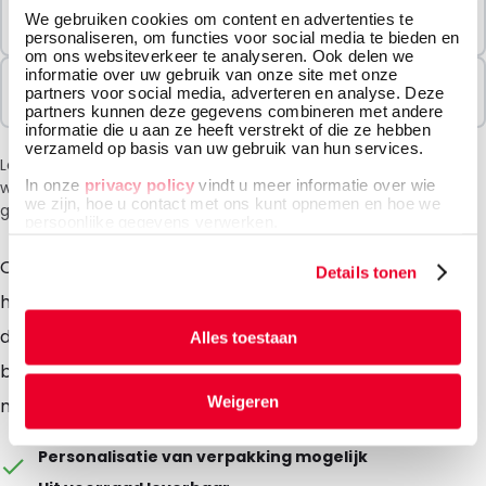
Minimale Bestelling
We gebruiken cookies om content en advertenties te
1000 Eenheden
personaliseren, om functies voor social media te bieden en
om ons websiteverkeer te analyseren. Ook delen we
informatie over uw gebruik van onze site met onze
Verkocht In Pakketten
partners voor social media, adverteren en analyse. Deze
1000 Eenheden
partners kunnen deze gegevens combineren met andere
informatie die u aan ze heeft verstrekt of die ze hebben
verzameld op basis van uw gebruik van hun services.
Let op: vanwege de huidige situatie in het Midden-Oosten
In onze
privacy policy
vindt u meer informatie over wie
wordt bij het afrekenen een toeslag van 6% in rekening
we zijn, hoe u contact met ons kunt opnemen en hoe we
gebracht.
persoonlijke gegevens verwerken.
Onze hoogwaardige gripzakken zijn sterk,
Details tonen
herbruikbaar en vochtwerend. Gemaakt van
duurzaam polyethyleen (50 micron) voor optimale
Alles toestaan
bescherming. Eindeloos hersluitbaar en verkrijgbaar
Weigeren
met eigen bedrukking.
Personalisatie van verpakking mogelijk