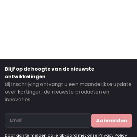
Interne lengte: 60 mm
Materiaal: Polyethyleen
Dikte: 50 mu
Sluiting: Gripsluiting
Schrijfvlak: Ja
Order ID: OT150
Blijf op de hoogte van de nieuwste
ontwikkelingen
Bij inschrijving ontvangt u een maandelijkse update
over kortingen, de nieuwste producten en
innovaties.
Aanmelden
Door aan te melden ga je akkoord met onze
Privacy Policy