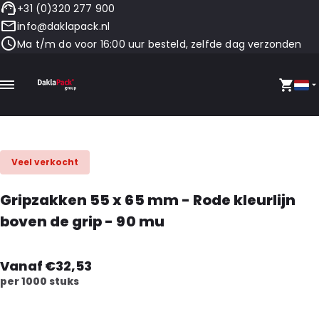
+31 (0)320 277 900
info@daklapack.nl
Ma t/m do voor 16:00 uur besteld, zelfde dag verzonden
Veel verkocht
Gripzakken 55 x 65 mm - Rode kleurlijn
boven de grip - 90 mu
Vanaf €32,53
per 1000 stuks