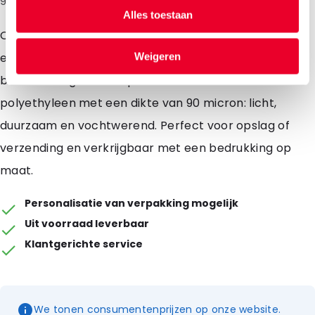
Alles toestaan
Onze hoogwaardige gripzakken met kleurlijn zijn
eindeloos hersluitbaar en bieden optimale
Weigeren
bescherming voor uw producten. Gemaakt van sterk
polyethyleen met een dikte van 90 micron: licht,
duurzaam en vochtwerend. Perfect voor opslag of
verzending en verkrijgbaar met een bedrukking op
maat.
Personalisatie van verpakking mogelijk
Uit voorraad leverbaar
Klantgerichte service
We tonen consumentenprijzen op onze website.