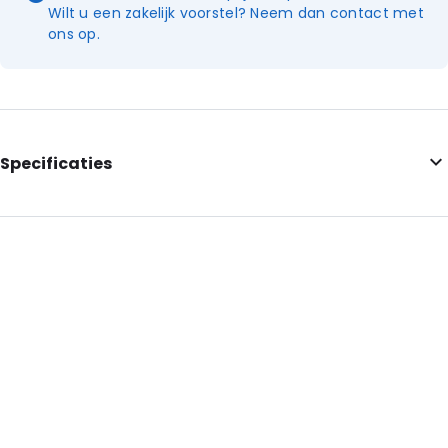
Wilt u een zakelijk voorstel? Neem dan contact met
ons op.
Specificaties
Artikelnummer: 9636
Kleur: Transparant
Interne lengte: 55
Interne breedte: 65
Materiaal: LDPE
Dikte: 90 mu
Sluiting: Gripsluiting
Order ID: 9636