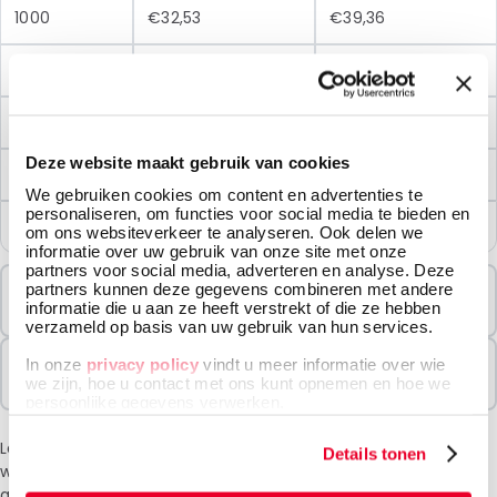
1000
€32,53
€39,36
3000
€31,23
€37,79
5000
€29,93
€36,22
Deze website maakt gebruik van cookies
10000
€28,63
€34,64
We gebruiken cookies om content en advertenties te
personaliseren, om functies voor social media te bieden en
25000
€27,32
€33,06
om ons websiteverkeer te analyseren. Ook delen we
informatie over uw gebruik van onze site met onze
partners voor social media, adverteren en analyse. Deze
Minimale Bestelling
partners kunnen deze gegevens combineren met andere
informatie die u aan ze heeft verstrekt of die ze hebben
1000 Eenheden
verzameld op basis van uw gebruik van hun services.
Verkocht In Pakketten
In onze
privacy policy
vindt u meer informatie over wie
we zijn, hoe u contact met ons kunt opnemen en hoe we
1000 Eenheden
persoonlijke gegevens verwerken.
Let op: vanwege de huidige situatie in het Midden-Oosten
Details tonen
wordt bij het afrekenen een toeslag van 6% in rekening
gebracht.