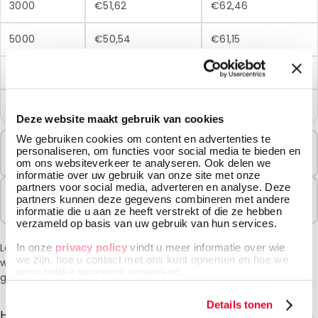
3000
€51,62
€62,46
5000
€50,54
€61,15
10000
€49,46
€59,85
25000
€48,40
€58,56
Deze website maakt gebruik van cookies
We gebruiken cookies om content en advertenties te
Minimale Bestelling
personaliseren, om functies voor social media te bieden en
1000 Eenheden
om ons websiteverkeer te analyseren. Ook delen we
informatie over uw gebruik van onze site met onze
partners voor social media, adverteren en analyse. Deze
Verkocht In Pakketten
partners kunnen deze gegevens combineren met andere
1000 Eenheden
informatie die u aan ze heeft verstrekt of die ze hebben
verzameld op basis van uw gebruik van hun services.
Let op: vanwege de huidige situatie in het Midden-Oosten
In onze
privacy policy
vindt u meer informatie over wie
we zijn, hoe u contact met ons kunt opnemen en hoe we
wordt bij het afrekenen een toeslag van 6% in rekening
persoonlijke gegevens verwerken.
gebracht.
Details tonen
Hierbij presenteren wij onze hoogwaardige gripzakken