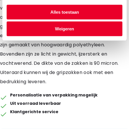
voorzien van kleurlijn. U kunt deze zakken onbeperkt
Alles toestaan
openen en sluiten. De hoge kwaliteit van deze zakken
garanderen u een gemakkelijk gebruik. De zakken zijn
Weigeren
erg sterk en beschermen uw inhoud. De gripzakken
zijn gemaakt van hoogwaardig polyethyleen.
Bovendien zijn ze licht in gewicht, ijzersterk en
vochtwerend. De dikte van de zakken is 90 micron.
Uiteraard kunnen wij de gripzakken ook met een
bedrukking leveren.
Personalisatie van verpakking mogelijk
Uit voorraad leverbaar
Klantgerichte service