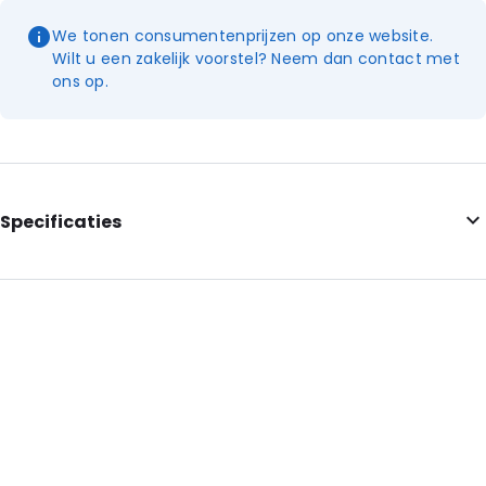
We tonen consumentenprijzen op onze website.
Wilt u een zakelijk voorstel? Neem dan contact met
ons op.
Specificaties
Kleur: Transparant
Externe lengte: 120 mm
Externe breedte: 70 mm
Materiaal: LDPE
Dikte: 70 mu
Sluiting: Gripsluiting
Order ID: 9653