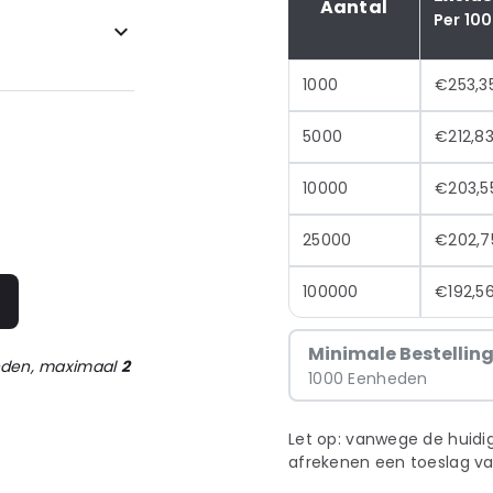
Aantal
Per 100
1000
€253,3
5000
€212,8
10000
€203,5
25000
€202,7
100000
€192,5
n
Minimale Bestellin
onden, maximaal
2
1000 Eenheden
Let op: vanwege de huidig
afrekenen een toeslag va