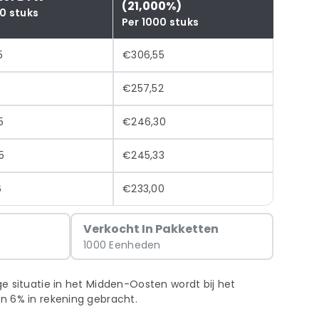
(21,000%)
0 stuks
Per 1000 stuks
5
€306,55
3
€257,52
5
€246,30
5
€245,33
6
€233,00
g
Verkocht In Pakketten
1000 Eenheden
e situatie in het Midden-Oosten wordt bij het
n 6% in rekening gebracht.