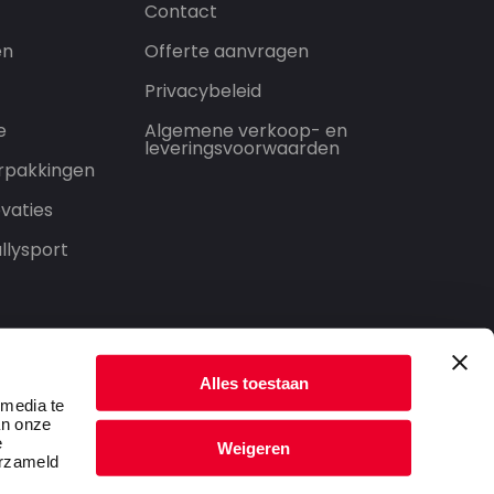
Contact
en
Offerte aanvragen
Privacybeleid
e
Algemene verkoop- en
leveringsvoorwaarden
rpakkingen
vaties
llysport
Alles toestaan
 media te
an onze
e
Weigeren
erzameld