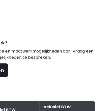
rk?
atie en maatwerkmogelijkheden aan. Vraag een
elijkheden te bespreken.
en
Inclusief BTW
sief BTW