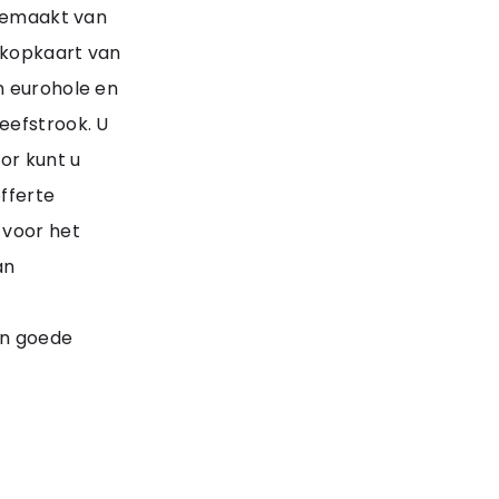
 gemaakt van
 kopkaart van
n eurohole en
eefstrook. U
or kunt u
fferte
 voor het
an
en goede