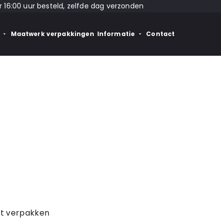
 16:00 uur besteld, zelfde dag verzonden
Maatwerk verpakkingen
Informatie
Contact
et verpakken