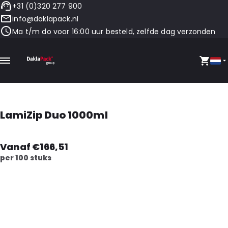
+31 (0)320 277 900
info@daklapack.nl
Ma t/m do voor 16:00 uur besteld, zelfde dag verzonden
LamiZip Duo 1000ml
Vanaf €166,51
per 100 stuks