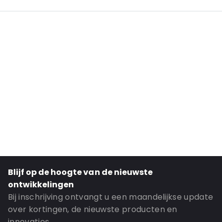
Additional information: Met inkepingen
Internal Length: 227
Internal Width: 144
External Length: 265
External Width: 160
Primary Color: Translucent
Secondary Color: Silver
Transparency: Completely transparent
Material: PET/ALU/LDPE
Closures: Grip Closure
Content in ml: 1000
Blijf op de hoogte van de nieuwste
Header: 30
ontwikkelingen
Bottom Gusset: 45
Bij inschrijving ontvangt u een maandelijkse update
over kortingen, de nieuwste producten en
Order ID: 394
innovaties.