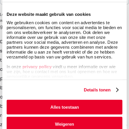
Let op: vanwege de huidige situatie in het Midden-Oosten
Deze website maakt gebruik van cookies
wordt bij het afrekenen een toeslag van 6% in rekening
We gebruiken cookies om content en advertenties te
gebracht.
personaliseren, om functies voor social media te bieden en
om ons websiteverkeer te analyseren. Ook delen we
informatie over uw gebruik van onze site met onze
De Lamizip DUO combineert twee van onze top
partners voor social media, adverteren en analyse. Deze
partners kunnen deze gegevens combineren met andere
stazakken. Zo is de ene zijde vervaardigd van
informatie die u aan ze heeft verstrekt of die ze hebben
verzameld op basis van uw gebruik van hun services.
transparant laminaat en de andere zijde van
In onze
privacy policy
vindt u meer informatie over wie
aluminium laminaat. Ze zijn bij uitstek geschikt voor
we zijn, hoe u contact met ons kunt opnemen en hoe we
persoonlijke gegevens verwerken.
producten die aan de bewaring en het gebruik
bijzondere eisen stellen. Door de gripsluiting zijn ze
Details tonen
onbeperkt te openen en te sluiten! Door de ronde
bodem kunnen de verpakkingen makkelijk en stabiel
Alles toestaan
rechtop staan. Wij leveren deze stazakken met of
zonder ventiel. De stazakken kunnen door ons worden
Weigeren