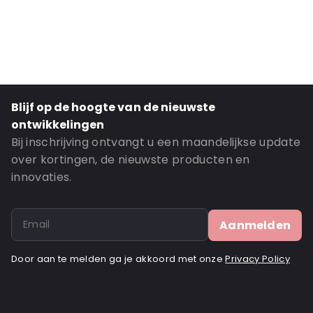
Material: Paper/ PET/ CPP
Thickness: 160 mu
Closures: Grip Closure
Content in ml: 400
Header: 30
Blijf op de hoogte van de nieuwste
Bottom Gusset: 35
ontwikkelingen
Window: With window
Bij inschrijving ontvangt u een maandelijkse update
over kortingen, de nieuwste producten en
Order ID: 922
innovaties.
Aanmelden
Door aan te melden ga je akkoord met onze
Privacy Policy