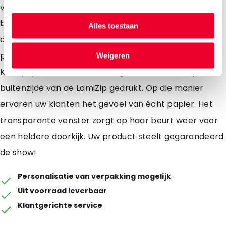
volledig dicht te sealen bovenkant een goede
bescherming. En maakt u zich vooral niet druk; dankzij
Alles toestaan
de tearnoches in de verpakking kan uw klant de
pouch, ongeacht het sealen, eenvoudig openen. De
Weigeren
Kraftpaper Pouches worden geheel dekkend op de
buitenzijde van de LamiZip gedrukt. Op die manier
ervaren uw klanten het gevoel van écht papier. Het
transparante venster zorgt op haar beurt weer voor
een heldere doorkijk. Uw product steelt gegarandeerd
de show!
Personalisatie van verpakking mogelijk
Uit voorraad leverbaar
Klantgerichte service