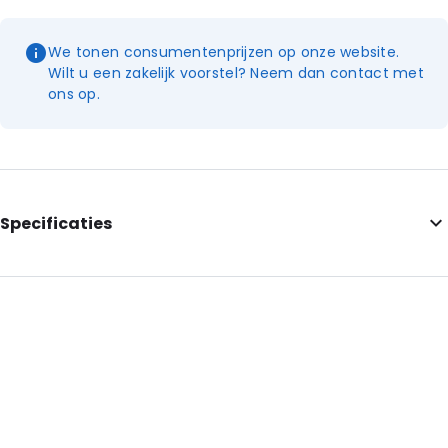
We tonen consumentenprijzen op onze website.
Wilt u een zakelijk voorstel? Neem dan contact met
ons op.
Specificaties
Internal Length: 175
Internal Width: 110
External Length: 210
External Width: 120
Primary Color: Green
Transparency: Semi-transparent