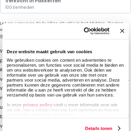
Verkocht In Pakketten
100 Eenheden
Let op: vanwege de huidige situatie in het Midden-Oosten
wordt bij het afrekenen een toeslag van 6% in rekening
gebracht.
Wilt u uw food- en/of non-food producten mooi
Deze website maakt gebruik van cookies
presenteren? Bekijk dan onze nieuwe LamiZip
We gebruiken cookies om content en advertenties te
personaliseren, om functies voor social media te bieden en
Kraftpaper Pouches. Deze pouches zijn zowel voor
om ons websiteverkeer te analyseren. Ook delen we
informatie over uw gebruik van onze site met onze
vaste als voor poederproducten uitstekend inzetbaar.
partners voor social media, adverteren en analyse. Deze
partners kunnen deze gegevens combineren met andere
Wat betreft de bedrukking heeft u keuze uit vijf
informatie die u aan ze heeft verstrekt of die ze hebben
verzameld op basis van uw gebruik van hun services.
natuurlijke kleuren die uw product niet alleen op een
In onze
privacy policy
vindt u meer informatie over wie
unieke wijze presenteren, maar óók direct
we zijn, hoe u contact met ons kunt opnemen en hoe we
persoonlijke gegevens verwerken.
beschermen. Terwijl de warme kleuren van het papier
voor een mooie presentatie zorgen, garandeert de
Details tonen