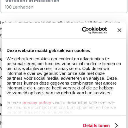
Verkocht In Pakketten
100 Eenheden
Let op: vanwege de huidige situatie in het Midden-Oosten
wordt bij het afrekenen een toeslag van 6% in rekening
gebracht.
Lamizip Kraft Paper Wit met venster Met zijn unieke
Deze website maakt gebruik van cookies
eigenschappen van een natuurlijke uitstraling en
We gebruiken cookies om content en advertenties te
personaliseren, om functies voor social media te bieden en
venster is de witte papieren Stand-Up Pouch uniek in
om ons websiteverkeer te analyseren. Ook delen we
informatie over uw gebruik van onze site met onze
ons assortiment. Doordat onze witte papieren Stand-
partners voor social media, adverteren en analyse. Deze
partners kunnen deze gegevens combineren met andere
Up Pouches zijn uitgevoerd in een duurzame frisse
informatie die u aan ze heeft verstrekt of die ze hebben
verzameld op basis van uw gebruik van hun services.
uitstraling en voorzien van een transparant venster
In onze
privacy policy
vindt u meer informatie over wie
kunt u uw product optimaal presenteren. De stazak is
we zijn, hoe u contact met ons kunt opnemen en hoe we
persoonlijke gegevens verwerken.
uitgevoerd met een gripsluiting waardoor de pouch
hersluitbaar is. Verzegel uw papieren Stand-Up Pouch
Details tonen