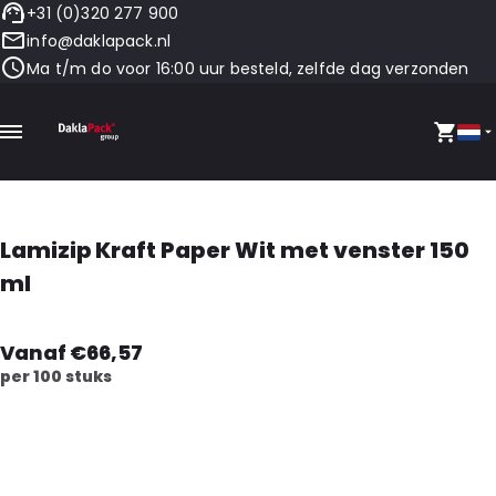
+31 (0)320 277 900
info@daklapack.nl
Ma t/m do voor 16:00 uur besteld, zelfde dag verzonden
Lamizip Kraft Paper Wit met venster 150
ml
Vanaf €66,57
per 100 stuks