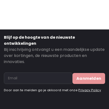
Material: Paper/ PET/ CPP
Thickness: 149 mu
Closures: Grip Closure
Content in ml: 150
Order ID: 890
Blijf op de hoogte van de nieuwste
ontwikkelingen
Bij inschrijving ontvangt u een maandelijkse update
over kortingen, de nieuwste producten en
innovaties.
Aanmelden
Door aan te melden ga je akkoord met onze
Privacy Policy