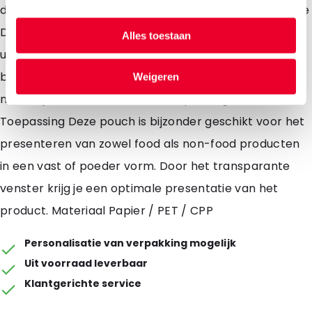
door deze na afvullen te sealen met bijvoorbeeld onze
DaklaSealer. Op deze manier kunt u de stazak
Alles toestaan
uitstekend gebruiken voor het afvullen van
bijvoorbeeld zaden of andere producten die een
Weigeren
natuurlijk look en feel van de verpakking vereisen.
Toepassing Deze pouch is bijzonder geschikt voor het
presenteren van zowel food als non-food producten
in een vast of poeder vorm. Door het transparante
venster krijg je een optimale presentatie van het
product. Materiaal Papier / PET / CPP
Personalisatie van verpakking mogelijk
Uit voorraad leverbaar
Klantgerichte service