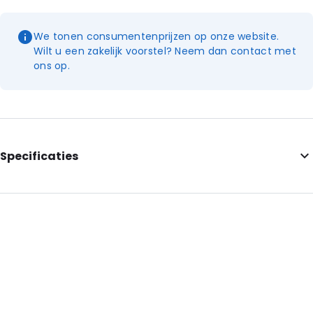
We tonen consumentenprijzen op onze website.
Wilt u een zakelijk voorstel? Neem dan contact met
ons op.
Specificaties
Internal Length: 120
Internal Width: 85
External Length: 150
External Width: 95
Primary Color: White
Transparency: Semi-transparent