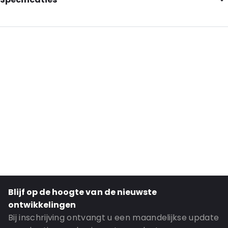
Internal Length: 215
Internal Width: 150
Internal Heigth: 150
External Length: 225
External Width: 170
Primary Color: White
Transparency: Opaque
Material: Paper/ Bubble foil
Closures: Peel and Seal
Order ID: 080003
Blijf op de hoogte van de nieuwste
ontwikkelingen
Bij inschrijving ontvangt u een maandelijkse update