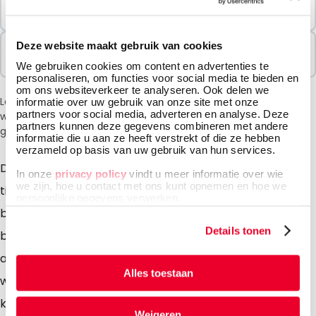
Minimale Bestelling
100 Eenheden
Verkocht In Pakketten
Deze website maakt gebruik van cookies
100 Eenheden
We gebruiken cookies om content en advertenties te
personaliseren, om functies voor social media te bieden en
om ons websiteverkeer te analyseren. Ook delen we
Let op: vanwege de huidige situatie in het Midden-Oosten
informatie over uw gebruik van onze site met onze
partners voor social media, adverteren en analyse. Deze
wordt bij het afrekenen een toeslag van 6% in rekening
partners kunnen deze gegevens combineren met andere
gebracht.
informatie die u aan ze heeft verstrekt of die ze hebben
verzameld op basis van uw gebruik van hun services.
De papieren bubbel envelop is ideaal om producten
In onze
privacy policy
vindt u meer informatie over wie
we zijn, hoe u contact met ons kunt opnemen en hoe we
tijdens het verzenden te beschermen. Dat is vooral
persoonlijke gegevens verwerken.
belangrijk als de kwetsbare inhoud van cruciaal
Details tonen
belang is voor een hoge respons op uw promotionele
actie. De oersterke enveloppen kunnen ook bedrukt
Alles toestaan
worden, zodat deze een nog hogere attentiewaarde
krijgt. Ze zijn voorzien van een handige zelfklevende
Weigeren