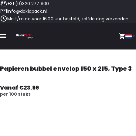
+31 (0)320 277 900
info@daklapack.nl
Ma t/m do voor 16:00 uur besteld, zelfde dag verzonden
Papieren bubbel envelop 150 x 215, Type 3
Vanaf €23,99
per 100 stuks