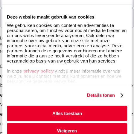
100 Eenheden
Verkocht In Pakketten
Deze website maakt gebruik van cookies
100 Eenheden
We gebruiken cookies om content en advertenties te
personaliseren, om functies voor social media te bieden en
om ons websiteverkeer te analyseren. Ook delen we
Let op: vanwege de huidige situatie in het Midden-Oosten
informatie over uw gebruik van onze site met onze
wordt bij het afrekenen een toeslag van 6% in rekening
partners voor social media, adverteren en analyse. Deze
gebracht.
partners kunnen deze gegevens combineren met andere
informatie die u aan ze heeft verstrekt of die ze hebben
verzameld op basis van uw gebruik van hun services.
De Rigid Safetybag 3 posities is een unieke en
In onze
privacy policy
vindt u meer informatie over wie
efficiënte nieuwe oplossing voor het versturen van
we zijn, hoe u contact met ons kunt opnemen en hoe we
persoonlijke gegevens verwerken.
biologische stoffen. De Rigid Safetybag voldoet aan de
eisen van PostNL en is goedgekeurd door het Belgisch
Details tonen
Verpakkings Instituut. De Rigid Safetybag bestaat uit
een vloeistof- en stofdichte zak met daarin een blister
Alles toestaan
met 3 posities, omgeven door een absorberende
Weigeren
pouch. Deze kan de volledige inhoud van 3 buizen van