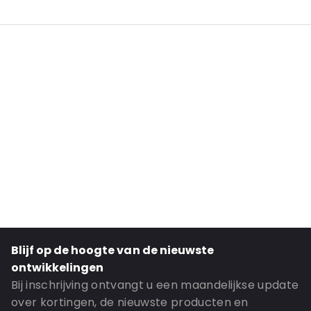
External Length: 200
External Width: 150
External Heigth: 26
Primary Color: White
Secondary Color: Black
Transparency: Opaque
Material: Polyethyleen
Thickness: 70 mu
P650: Yes
UN3373: Yes
Air Transport: No
Blijf op de hoogte van de nieuwste
Letterpost: Yes
ontwikkelingen
Road Transport: Yes
Bij inschrijving ontvangt u een maandelijkse update
over kortingen, de nieuwste producten en
Order ID: 462448