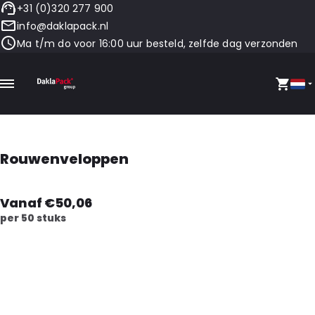
+31 (0)320 277 900
info@daklapack.nl
Ma t/m do voor 16:00 uur besteld, zelfde dag verzonden
Rouwenveloppen
Vanaf €50,06
per 50 stuks