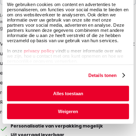
We gebruiken cookies om content en advertenties te
personaliseren, om functies voor social media te bieden en
om ons websiteverkeer te analyseren. Ook delen we
Let op: vanwege de huidige situatie in het Midden-Oosten
informatie over uw gebruik van onze site met onze
wordt bij het afrekenen een toeslag van 6% in rekening
partners voor social media, adverteren en analyse. Deze
gebracht.
partners kunnen deze gegevens combineren met andere
informatie die u aan ze heeft verstrekt of die ze hebben
verzameld op basis van uw gebruik van hun services.
Voor hoogwaardige rouwenveloppen en -papier moet
In onze
privacy policy
vindt u meer informatie over wie
u bij Rouwenveloppen475456 zijn. Ontdek ons
we zijn, hoe u contact met ons kunt opnemen en hoe we
persoonlijke gegevens verwerken.
uitgebreide assortiment en bestel vandaag nog voor
een snelle levering. Kies uit diverse formaten, kleuren
Details tonen
en kwaliteiten om uw rouwpost persoonlijk en
respectvol te maken. Vertrouw op
Alles toestaan
Rouwenveloppen475456 voor al uw
rouwdrukwerkbehoeften.
Weigeren
Personalisatie van verpakking mogelijk
Uit voorraad leverbaar