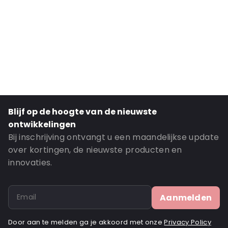
External Width: 120
Primary Color: White
Transparency: Opaque
Material: Paper
Closures: Flap Closure
Order ID: 041700
Blijf op de hoogte van de nieuwste
ontwikkelingen
Bij inschrijving ontvangt u een maandelijkse update
over kortingen, de nieuwste producten en
innovaties.
Aanmelden
Door aan te melden ga je akkoord met onze
Privacy Policy