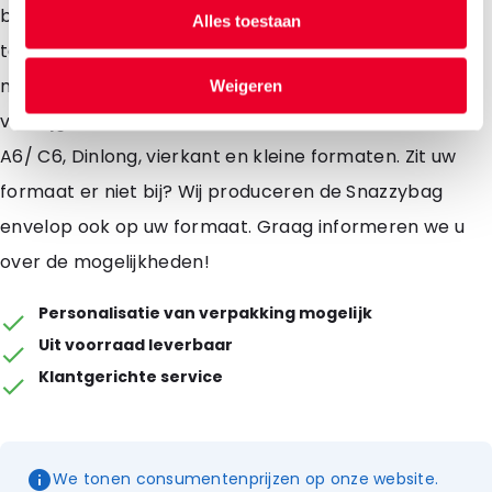
bedrukt. Deze envelop laten bedrukken? Neem dan
Alles toestaan
telefonisch contact met ons op en vraag naar de
mogelijkheden! De Snazzybag envelop is standaard
Weigeren
verkrijgbaar in de formaten A3/ C3, A4/ C4, A5/ C5.
A6/ C6, Dinlong, vierkant en kleine formaten. Zit uw
formaat er niet bij? Wij produceren de Snazzybag
envelop ook op uw formaat. Graag informeren we u
over de mogelijkheden!
Personalisatie van verpakking mogelijk
Uit voorraad leverbaar
Klantgerichte service
We tonen consumentenprijzen op onze website.