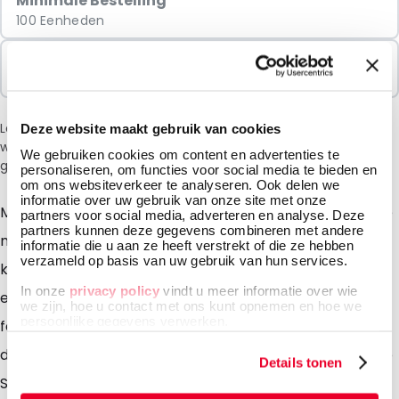
Minimale Bestelling
100 Eenheden
Verkocht In Pakketten
100 Eenheden
Let op: vanwege de huidige situatie in het Midden-Oosten
Deze website maakt gebruik van cookies
wordt bij het afrekenen een toeslag van 6% in rekening
We gebruiken cookies om content en advertenties te
gebracht.
personaliseren, om functies voor social media te bieden en
om ons websiteverkeer te analyseren. Ook delen we
informatie over uw gebruik van onze site met onze
Met de Snazzybag envelop bereikt u met uw kostbare
partners voor social media, adverteren en analyse. Deze
partners kunnen deze gegevens combineren met andere
mailing het best denkbare resultaat. Door de vrolijke
informatie die u aan ze heeft verstrekt of die ze hebben
verzameld op basis van uw gebruik van hun services.
kleuren en zijn mooie glans wordt deze envelop als
In onze
privacy policy
vindt u meer informatie over wie
eerst geopend. De inhoud krijgt meteen een
we zijn, hoe u contact met ons kunt opnemen en hoe we
persoonlijke gegevens verwerken.
feestelijke, spannende en attractieve uitstraling en
dat werkt uiteraard responsverhogend! Zeker als u de
Details tonen
Snazzybag envelop ook nog in een of meer kleuren