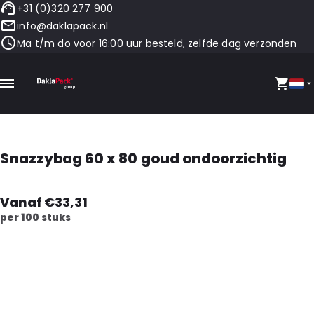
+31 (0)320 277 900
info@daklapack.nl
Ma t/m do voor 16:00 uur besteld, zelfde dag verzonden
Snazzybag 60 x 80 goud ondoorzichtig
Vanaf €33,31
per 100 stuks