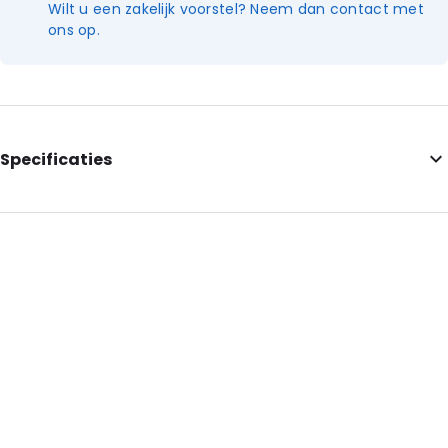
Wilt u een zakelijk voorstel? Neem dan contact met
ons op.
Specificaties
Internal Length: 80
Internal Width: 60
Internal Heigth: 60
External Length: 80
External Width: 76
Primary Color: Gold
Transparency: Opaque
Material: Metalized polyethyleen