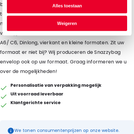
bedrukt. Deze envelop laten bedrukken? Neem dan
Alles toestaan
telefonisch contact met ons op en vraag naar de
mogelijkheden! De Snazzybag envelop is standaard
Weigeren
verkrijgbaar in de formaten A3/ C3, A4/ C4, A5/ C5.
A6/ C6, Dinlong, vierkant en kleine formaten. Zit uw
formaat er niet bij? Wij produceren de Snazzybag
envelop ook op uw formaat. Graag informeren we u
over de mogelijkheden!
Personalisatie van verpakking mogelijk
Uit voorraad leverbaar
Klantgerichte service
We tonen consumentenprijzen op onze website.