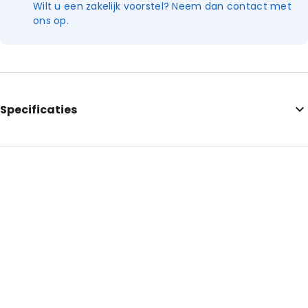
Wilt u een zakelijk voorstel? Neem dan contact met
ons op.
Specificaties
Internal Length: 325
Internal Width: 235
Internal Heigth: 235
External Length: 325
External Width: 251
Primary Color: Gold
Transparency: Semi-transparent
Material: Metalized polyethyleen