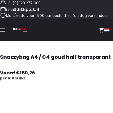
+31 (0)320 277 900
info@daklapack.nl
Ma t/m do voor 16:00 uur besteld, zelfde dag verzonden
Snazzybag A4 / C4 goud half transparant
Vanaf €150,26
per 100 stuks