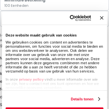
Minimale Bestelling
100 Eenheden
Verkocht In Pakketten
100 Eenheden
Let op: vanwege de huidige situatie in het Midden-Oosten
Deze website maakt gebruik van cookies
wordt bij het afrekenen een toeslag van 6% in rekening
We gebruiken cookies om content en advertenties te
gebracht.
personaliseren, om functies voor social media te bieden en
om ons websiteverkeer te analyseren. Ook delen we
informatie over uw gebruik van onze site met onze
Met de Snazzybag envelop bereikt u met uw kostbare
partners voor social media, adverteren en analyse. Deze
partners kunnen deze gegevens combineren met andere
mailing het best denkbare resultaat. Door de vrolijke
informatie die u aan ze heeft verstrekt of die ze hebben
verzameld op basis van uw gebruik van hun services.
kleuren en zijn mooie glans wordt deze envelop als
In onze
privacy policy
vindt u meer informatie over wie
eerst geopend. De inhoud krijgt meteen een
we zijn, hoe u contact met ons kunt opnemen en hoe we
persoonlijke gegevens verwerken.
feestelijke, spannende en attractieve uitstraling en
dat werkt uiteraard responsverhogend! Zeker als u de
Details tonen
Snazzybag envelop ook nog in een of meer kleuren