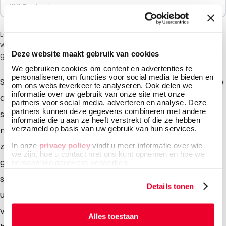
100 Eenheden
Let op: vanwege de huidige situatie in het Midden-Oosten
wordt bij het afrekenen een toeslag van 6% in rekening
Deze website maakt gebruik van cookies
gebracht.
We gebruiken cookies om content en advertenties te
personaliseren, om functies voor social media te bieden en
Spoutbags zijn bij uitstek geschikt voor vloeistoffen die
om ons websiteverkeer te analyseren. Ook delen we
informatie over uw gebruik van onze site met onze
aan de verpakking en het gebruik bijzondere eisen
partners voor social media, adverteren en analyse. Deze
partners kunnen deze gegevens combineren met andere
stellen. Door de extra grote spout is de inhoud
informatie die u aan ze heeft verstrekt of die ze hebben
verzameld op basis van uw gebruik van hun services.
makkelijk uit de verpakking te schenken. Spoutbags
zijn vervaardigd uit speciaal materiaal dat bijzonder
In onze
privacy policy
vindt u meer informatie over wie
we zijn, hoe u contact met ons kunt opnemen en hoe we
goede barrière-eigenschappen heeft. Spoutbags zijn
persoonlijke gegevens verwerken.
standaard verkrijgbaar in aluminium en transparante
Details tonen
uitvoeringen. Door de ronde bodem kunnen de
verpakkingen makkelijk en stabiel rechtop staan. Te
Alles toestaan