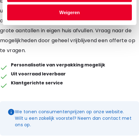
bedrukken in één kleur vanaf 100 stuks. Spoutbags zijn
uitermate geschikt voor vloeistoffen zonder koolzuur
Weigeren
of andere gassen. Wij kunnen op aanvraag kleine en
grote aantallen in eigen huis afvullen. Vraag naar de
mogelijkheden door geheel vrijblijvend een offerte op
te vragen.
Personalisatie van verpakking mogelijk
Uit voorraad leverbaar
Klantgerichte service
We tonen consumentenprijzen op onze website.
Wilt u een zakelijk voorstel? Neem dan contact met
ons op.