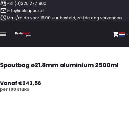
+31 (0)320 277 900
info@daklapack.nl
Ma t/m do voor 16:00 uur besteld, zelfde dag verzonden
Spoutbag ø21.8mm aluminium 2500ml
Vanaf €243,56
per 100 stuks