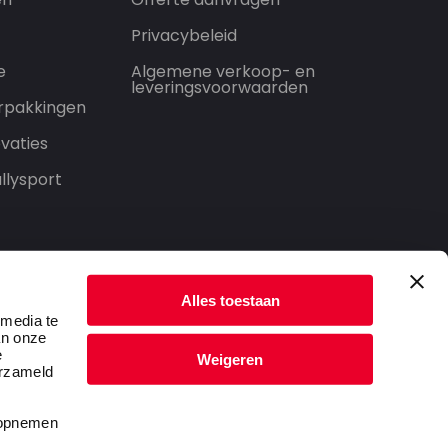
Privacybeleid
e
Algemene verkoop- en
leveringsvoorwaarden
rpakkingen
vaties
llysport
Alles toestaan
 media te
an onze
e
Weigeren
erzameld
t opnemen
Privacybeleid
Algemene voorwaarden