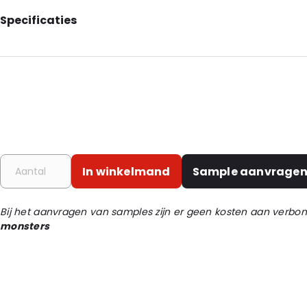
Specificaties
Primary Color: Black
Material: ABS
Net Weight: 20
Order ID: 430228
In winkelmand
Sample aanvrage
Bij het aanvragen van samples zijn er geen kosten aan verb
monsters