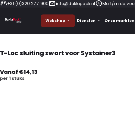
+31 (0)320 277 900
info@daklapack.nl
Ma t/m do voor
Webshop
Diensten
Onze markten
T-Loc sluiting zwart voor Systainer3
Vanaf €14,13
per 1 stuks