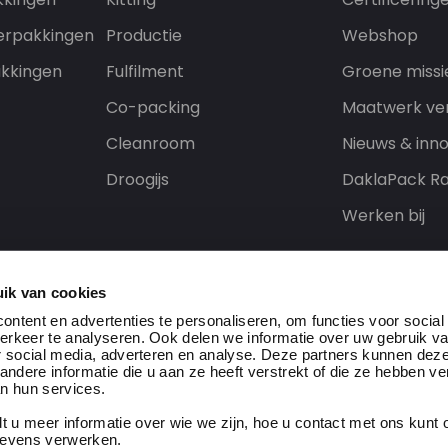
erpakkingen
Productie
Webshop
kkingen
Fulfilment
Groene missi
Co-packing
Maatwerk ve
Cleanroom
Nieuws & inno
Droogijs
DaklaPack Ra
Werken bij
ik van cookies
ntent en advertenties te personaliseren, om functies voor social
erkeer te analyseren. Ook delen we informatie over uw gebruik v
r social media, adverteren en analyse. Deze partners kunnen dez
dere informatie die u aan ze heeft verstrekt of die ze hebben v
n hun services.
t u meer informatie over wie we zijn, hoe u contact met ons kun
eserved
gevens verwerken.