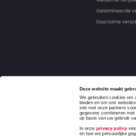
Gelamineerde v
Duurzame verpa
Deze website maakt gebru
We gebruiken cookies om co
bieden en om ons websitev
site met onze partners voo
gegevens combineren met an
op basis van uw gebruik va
In onze
privacy policy
vind
Netherlands
2026 DaklaPack Group. All rights r
en hoe we persoonlijke ge