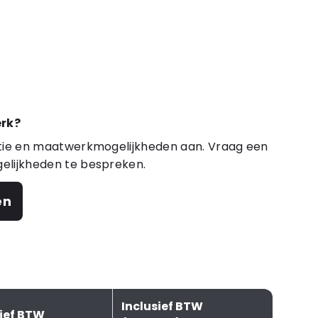
rk?
atie en maatwerkmogelijkheden aan. Vraag een
elijkheden te bespreken.
en
Inclusief BTW
sief BTW