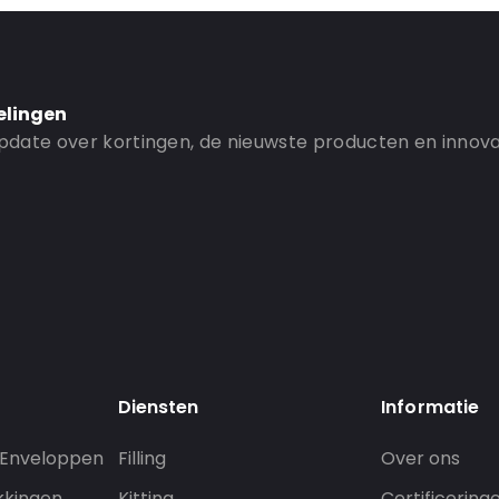
elingen
 update over kortingen, de nieuwste producten en innova
Diensten
Informatie
 Enveloppen
Filling
Over ons
kkingen
Kitting
Certificering