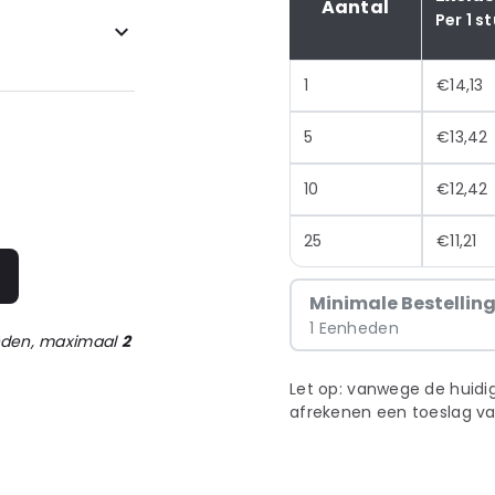
Aantal
Per 1 s
1
€14,13
5
€13,42
10
€12,42
25
€11,21
n
Minimale Bestellin
1 Eenheden
onden, maximaal
2
Let op: vanwege de huidig
afrekenen een toeslag va