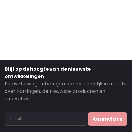
Primary Color: Yellow
Secondary Color: Translucent
Transparency: Completely transparent
Material: Polypropyleen
Closures: Waterdicht
Content in ml: 60
Order ID: 450200
Blijf op de hoogte van de nieuwste
ontwikkelingen
Bij inschrijving ontvangt u een maandelijkse update
over kortingen, de nieuwste producten en
innovaties.
Aanmelden