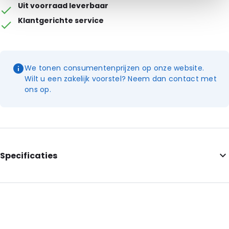
Uit voorraad leverbaar
Klantgerichte service
We tonen consumentenprijzen op onze website.
Wilt u een zakelijk voorstel? Neem dan contact met
ons op.
Specificaties
Additional information: Dit artikel is te bestellen per
dooseenheid van 400 stuks
External Heigth: 58
Diameter: 49