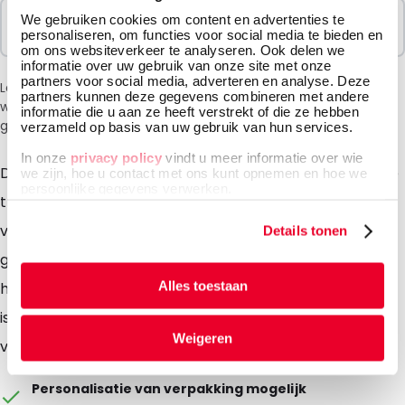
Verkocht In Pakketten
We gebruiken cookies om content en advertenties te
personaliseren, om functies voor social media te bieden en
400 Eenheden
om ons websiteverkeer te analyseren. Ook delen we
informatie over uw gebruik van onze site met onze
partners voor social media, adverteren en analyse. Deze
Let op: vanwege de huidige situatie in het Midden-Oosten
partners kunnen deze gegevens combineren met andere
wordt bij het afrekenen een toeslag van 6% in rekening
informatie die u aan ze heeft verstrekt of die ze hebben
gebracht.
verzameld op basis van uw gebruik van hun services.
In onze
privacy policy
vindt u meer informatie over wie
DaklaPack's urinebeker van 60 ml, met geïntegreerde
we zijn, hoe u contact met ons kunt opnemen en hoe we
persoonlijke gegevens verwerken.
transferunit, biedt een eenvoudig en snel alternatief
voor urinecollectie. Tegelijkertijd zorgt het voor een
Details tonen
gesloten en hygiënische overdracht van urine naar
Alles toestaan
het juiste vacuüm urinebuisje. De bemonsteringsnaald
is beschermd met synthetisch rubber, wat lekkage
Weigeren
voorkomt.
Personalisatie van verpakking mogelijk