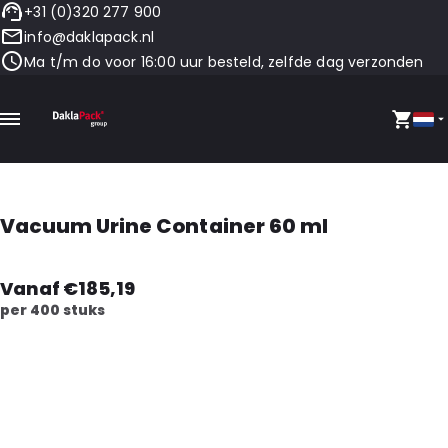
+31 (0)320 277 900
info@daklapack.nl
Ma t/m do voor 16:00 uur besteld, zelfde dag verzonden
Vacuum Urine Container 60 ml
Vanaf €185,19
per 400 stuks