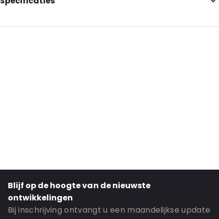
Specificaties
Internal Length: 150
Internal Width: 100
External Length: 150
External Width: 100
Primary Color: Translucent
Transparency: Completely transparent
Material: LDPE
Thickness: 50 mu
Order ID: 220
Blijf op de hoogte van de nieuwste
ontwikkelingen
Bij inschrijving ontvangt u een maandelijkse update