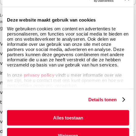
Let op: vanwege de huidige situatie in het Midden-Oosten
Deze website maakt gebruik van cookies
wordt bij het afrekenen een toeslag van 6% in rekening
gebracht.
We gebruiken cookies om content en advertenties te
personaliseren, om functies voor social media te bieden en
om ons websiteverkeer te analyseren. Ook delen we
Vlakke zakken zijn stevige verpakkingen die uw inhoud
informatie over uw gebruik van onze site met onze
partners voor social media, adverteren en analyse. Deze
van buitenaf beschermen en zijn ideaal voor het
partners kunnen deze gegevens combineren met andere
informatie die u aan ze heeft verstrekt of die ze hebben
verpakken van losse artikelen. Door de grote variatie
verzameld op basis van uw gebruik van hun services.
in dikte en formaat bieden vlakke zakken vele
In onze
privacy policy
vindt u meer informatie over wie
we zijn, hoe u contact met ons kunt opnemen en hoe we
mogelijkheden voor uw inhoud. Vlakke zakken zijn
persoonlijke gegevens verwerken.
vervaardigd uit LDPE en zijn verkrijgbaar in een
Details tonen
transparante uitvoering. U kunt PE zakken op
verschillende manieren sluiten, zoals het dichtsealen
Alles toestaan
van de verpakking (zie onze Daklasealer) of sluiten
door middel van tyraps, elastiek, plakband, etc. Wenst
Weigeren